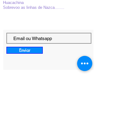
Huacachina
Sobrevoo as linhas de Nazca........
Enviar
Informações de Contato
mgrupomachupicchu@outlook.com
+51 966650201