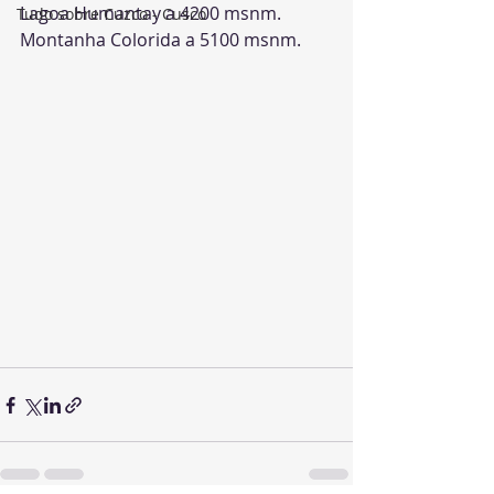
Lagoa Humantay a 4200 msnm.
Tudo sobre Cuzco - Cusco
Montanha Colorida a 5100 msnm.