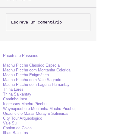
Filme Transformers - Em
Viajar ao Peru 
Escreva um comentário
Machu Picchu
O que Saber.
Pacotes e Passeios
Machu Picchu Clássico Especial
Machu Picchu com Montanha Colorida
Machu Picchu Enigmático
Machu Picchu com Vale Sagrado
Machu Picchu com Laguna Humantay
Trilha Lares
Trilha Salkantay
Caminho Inca
Ingressos Machu Picchu
Waynapicchu e Montanha Machu Picchu
Quadriciclo Maras Moray e Salineiras
City Tour Arqueológico
Vale Sul
Canion de Colca
Ilhas Balestas