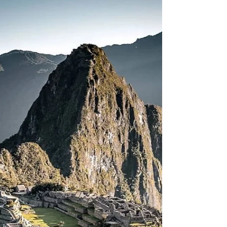
Passagens e Cultura.
Machu Picchu Localização: A cidade inca
de Machu Picchu está localizada na
cordilheira Vilcabamba, no alto da
margem esquerda do rio...