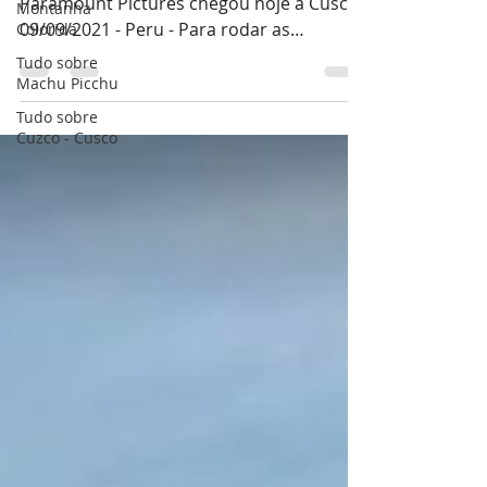
Paramount Pictures chegou hoje a Cusco
Montanha
09/09/2021 - Peru - Para rodar as
Colorida
primeiras cenas do filme...
Tudo sobre
Machu Picchu
Tudo sobre
Cuzco - Cusco