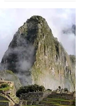
Quantas horas é de Lima a
Paracas E de Paracas a Ica
São 3h30 com trânsito pode colocar umas
4hs de viagem e de Paracas a Ica mais
1h30. Em paracas existe o Balneário
Paracas as Ilhas...