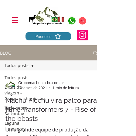
Passeios
BLOG
Todos posts
Todos posts
Grupomachupicchu.com.br
Dicas de
9 de set. de 2021
1 min de leitura
viagem -
Grupomachupicchu
Machu Picchu vira palco para o
Tudo sobre
filme Transformers 7 - Rise of
Salkantay
the beasts
Laguna
Humantay
Uma grande equipe de produção da