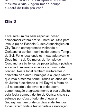
tempo buscando e sim aproveitando ao
máximo a sua viagem nossa equipe
cuidará de tudo pra você.
Dia 2
Este será um dia bem especial, nosso
colaborador estará em seu hotel as 13hs para
leva-la (o) ao Passeio Cusco Arqueológico ou
City Tour e começaremos visitando o
Qoricancha também conhecido como o Templo
do Sol. Foi o local onde os Incas adoravam o
Deus Inti - Sol. Os muros do Templo do
Qoricancha são feitos de pedra talhada polida e
encaixado milimetricamente com um corte
preciso. Neste local também visitaremos o
convento de Santo Domingos e a igreja Matriz
que leva o mesmo nome. Todos os anos dia 24
de Junho é celebrado o Inti Raymi a festa do
sol no solstício de inverno onde ocorre
comemoração e agradecimento a boa colheita,
esta festa começa dentro do Qoricancha e se
estende por Cusco todo até chegar a
Sacsayhuamam onde os descendentes dos
Incas fazem toda a festividade e celebração