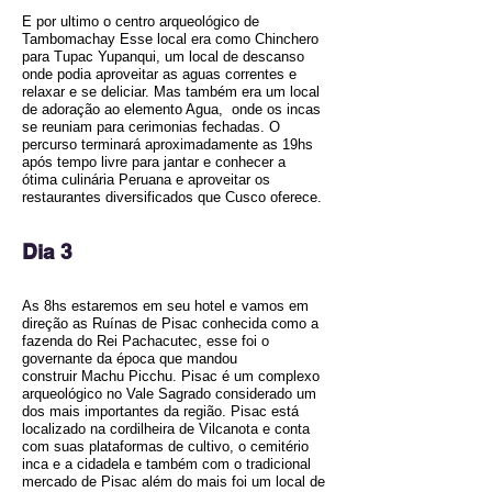
E por ultimo o centro arqueológico de
Tambomachay Esse local era como Chinchero
para Tupac Yupanqui, um local de descanso
onde podia aproveitar as aguas correntes e
relaxar e se deliciar. Mas também era um local
de adoração ao elemento Agua, onde os incas
se reuniam para cerimonias fechadas. O
percurso terminará aproximadamente as 19hs
após tempo livre para jantar e conhecer a
ótima culinária Peruana e aproveitar os
restaurantes diversificados que Cusco oferece.
Dia 3
As 8hs estaremos em seu hotel e vamos em
direção as Ruínas de Pisac conhecida como a
fazenda do Rei Pachacutec, esse foi o
governante da época que mandou
construir Machu Picchu. Pisac é um complexo
arqueológico no Vale Sagrado considerado um
dos mais importantes da região. Pisac está
localizado na cordilheira de Vilcanota e conta
com suas plataformas de cultivo, o cemitério
inca e a cidadela e também com o tradicional
mercado de Pisac além do mais foi um local de