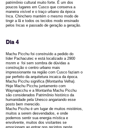
patrimônio cultural muito forte. É um dos
poucos lugares em Cusco que conserva a
maneira visível e o traço urbano da época
Inca. Chinchero mantém o mesmo modo de
tingir a lã e todos os tecidos modo ensinado
pelos Incas e passado de geração a geração.
Dia 4
Machu Picchu foi construído a pedido do
líder Pachacutec e está localizado a 2900
msnm e foi sem sombra de dúvidas a
construção o centro urbano mais
impressionante na região com Cusco faziam o
par perfeito da arquitetura incaica da época.
Machu Picchu significa (Montanha Velha).
Hoje Machu Picchu juntamento com
Waynapicchu e a Montanha Machu Picchu
são considerados Patrimônio histórico da
humanidade pela Unesco angariando esse
posto bem merecido.
Machu Picchu é um lugar de muitos mistérios,
muitos a serem desvendados, e onde
podemos sentir sua energia mística e
envolvente, muitos dos visitantes se
emocionam ao entrar nos recintos neste