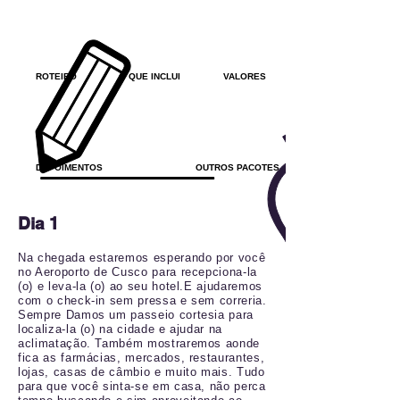
ROTEIRO
O QUE INCLUI
VALORES
DEPOIMENTOS
OUTROS PACOTES
Dia 1
Na chegada estaremos esperando por você
no Aeroporto de Cusco para recepciona-la
(o) e leva-la (o) ao seu hotel.E ajudaremos
com o check-in sem pressa e sem correria.
Sempre Damos um passeio cortesia para
localiza-la (o) na cidade e ajudar na
aclimatação. Também mostraremos aonde
fica as farmácias, mercados, restaurantes,
lojas, casas de câmbio e muito mais. Tudo
para que você sinta-se em casa, não perca