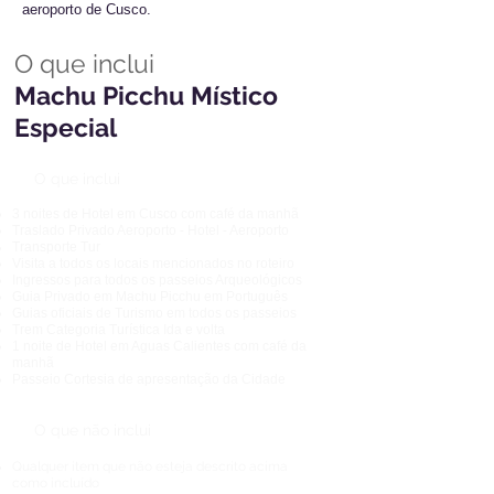
aeroporto de Cusco.
O que inclui
Machu Picchu Místico
Especial
O que inclui
3 noites de Hotel em Cusco com café da manhã
Traslado Privado Aeroporto - Hotel - Aeroporto
Transporte Tur
ístico
Visita a todos os locais mencionados no roteiro
Ingressos para todos os passeios Arqueológicos
Guia Privado em Machu Picchu em Português
Guias oficiais de Turismo em todos os passeios
Trem Categoria Turística Ida e volta
1 noite de Hotel em Aguas Calientes com café da
manhã
Passeio Cortesia de apresentação da Cidade
O que não inclui
Qualquer item que não esteja descrito acima
como
incluído