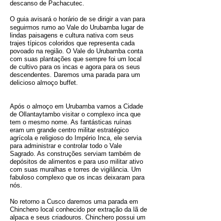
descanso de Pachacutec.
O guia avisará o horário de se dirigir a van para
seguirmos rumo ao Vale do Urubamba
lugar de
lindas paisagens e cultura nativa com seus
trajes
típicos
coloridos que representa cada
povoado na
região. O
Vale do Urubamba conta
com suas
plantações
que sempre foi um local
de cultivo para os incas e agora para os seus
descendentes. Daremos uma parada para um
delicioso almoço buffet.
Após o almoço em Urubamba vamos a Cidade
de Ollantaytambo visitar o complexo inca que
tem o mesmo nome. As fantásticas ruínas
eram um grande centro militar estratégico
agrícola e religioso do Império Inca, ele servia
para administrar e controlar todo o Vale
Sagrado. As construções serviam também de
depósitos de alimentos e para uso militar ativo
com suas muralhas e torres de vigilância. Um
fabuloso complexo que os incas deixaram para
nós.
No retorno a Cusco daremos uma parada em
Chinchero local conhecido por extração da lã de
alpaca e seus criadouros. Chinchero possui um