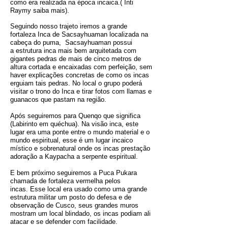
como era realizada na época incaica.( Inti
Raymy saiba mais).
Seguindo nosso trajeto iremos a grande
fortaleza Inca de Sacsayhuaman localizada na
cabeça do puma, Sacsayhuaman possui
a estrutura inca mais bem arquitetada com
gigantes pedras de mais de cinco metros de
altura cortada e encaixadas com perfeição, sem
haver explicações concretas de como os incas
erguiam tais pedras. No local o grupo poderá
visitar o trono do Inca e tirar fotos com llamas e
guanacos que pastam na região.
Após seguiremos para Quenqo que significa
(Labirinto em quéchua). Na visão inca, este
lugar era uma ponte entre o mundo material e o
mundo espiritual, esse é um lugar incaico
místico e sobrenatural onde os incas prestação
adoração a Kaypacha a serpente espiritual.
E bem próximo seguiremos a Puca Pukara
chamada de fortaleza vermelha pelos
incas. Esse local era usado como uma grande
estrutura militar um posto do defesa e de
observação de Cusco, seus grandes muros
mostram um local blindado, os incas podiam ali
atacar e se defender com facilidade.