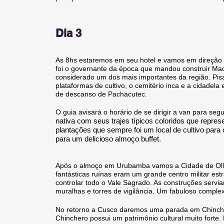
Dia 3
As 8hs estaremos em seu hotel e vamos em direção 
foi o governante da época que mandou construir Ma
considerado um dos mais importantes da região. Pisa
plataformas de cultivo, o cemitério inca e a cidadel
de descanso de Pachacutec.
O guia avisará o horário de se dirigir a van para 
nativa com seus trajes
típicos
coloridos que repre
plantações
que sempre foi um local de cultivo par
para um delicioso almoço buffet.
Após o almoço em Urubamba vamos a Cidade de Olla
fantásticas ruínas eram um grande centro militar estra
controlar todo o Vale Sagrado. As construções servi
muralhas e torres de vigilância. Um fabuloso comple
No retorno a Cusco daremos uma parada em Chinchero
Chinchero possui um patrimônio cultural muito forte