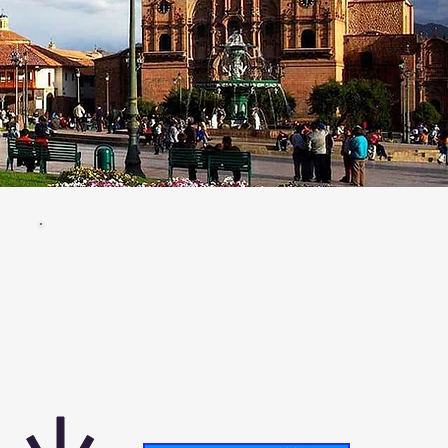
Machu Picchu Aventura nos Andes
5 dias e 4 noites
A partir de
580
USD
por pessoa