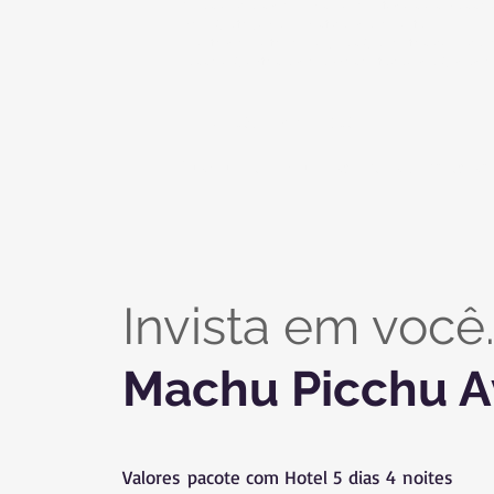
Guias oficiais de Turismo em todos os passei
Trem Categoria Turística Ida e volta
1 noite de Hotel em Aguas Calientes com ca
Passeio Cortesia de apresentação da Cidade
O que não inclui
Qualquer item que não esteja descrito 
Invista em você
Machu Picchu A
Valores pacote com Hotel 5 dias 4 noites