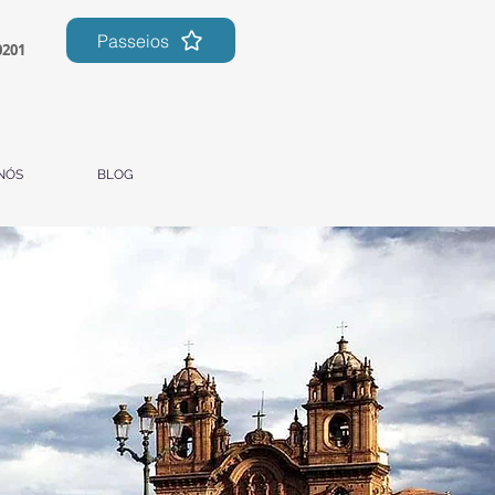
Passeios
0201
NÓS
BLOG