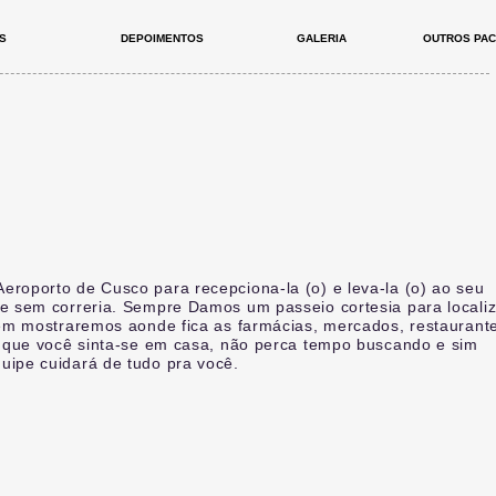
S
DEPOIMENTOS
GALERIA
OUTROS PA
roporto de Cusco para recepciona-la (o) e leva-la (o) ao seu
e sem correria. Sempre Damos um passeio cortesia para localiz
bém mostraremos aonde fica as farmácias, mercados, restaurant
a que você sinta-se em casa, não perca tempo buscando e sim
ipe cuidará de tudo pra você.