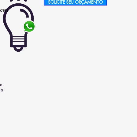
SOLICITE SEU ORÇAMENTO
COTES
Atendimento por
Whatsapp
+51 966650201
a-
es,