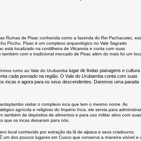
as Ruínas de Pisac conhecida como a fazenda do Rei Pachacutec, es
chu Picchu. Pisac é um complexo arqueológico no Vale Sagrado
c está localizado na cordilheira de Vilcanota e conta com suas
a e também com o tradicional mercado de Pisac além do mais foi um loca
lugar de
lindas paisagens e cultura
seguirmos rumo ao Vale do Urubamba
senta cada povoado na
região. O
Vale do Urubamba conta com suas
a os incas e agora para os seus descendentes. Daremos uma parada
ntaytambo visitar o complexo inca que tem o mesmo nome. As
tégico agrícola e religioso do Império Inca, ele servia para administra
am também de depósitos de alimentos e para uso militar ativo com sua
xo que os incas deixaram para nós.
 local conhecido por extração da lã de alpaca e seus criadouros.
. É um dos poucos lugares em Cusco que conserva a maneira visível e 