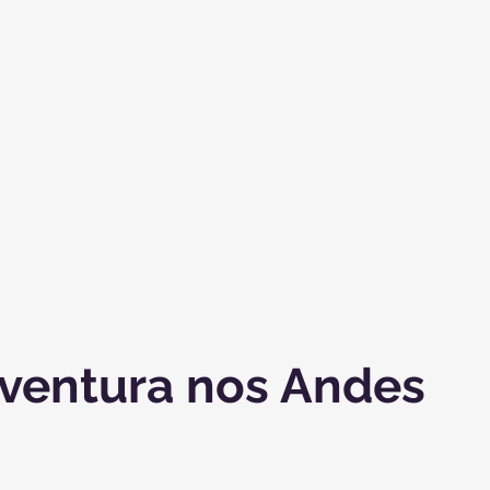
os
fé da manhã
acima como
incluído
.
ventura nos Andes