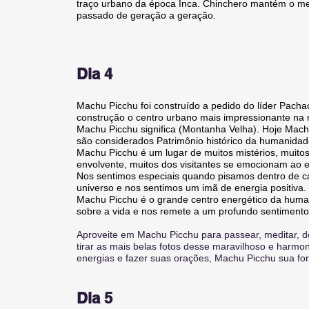
traço urbano da época Inca. Chinchero mantém o mes
passado de geração a geração.
Dia 4
Machu Picchu foi construído a pedido do líder Pach
construção o centro urbano mais impressionante na r
Machu Picchu significa (Montanha Velha). Hoje Ma
são considerados Patrimônio histórico da humanida
Machu Picchu é um lugar de muitos mistérios, muito
envolvente, muitos dos visitantes se emocionam ao en
Nos sentimos especiais quando pisamos dentro de ca
universo e nos sentimos um imã de energia positiva.
Machu Picchu é o grande centro energético da human
sobre a vida e nos remete a um profundo sentimento
Aproveite em Machu Picchu para passear, meditar, d
tirar as mais belas fotos desse maravilhoso e harmo
energias e fazer suas orações, Machu Picchu sua fo
Dia 5