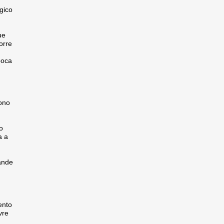
gico
ue
orre
poca
rono
o
a a
ande
ento
vre