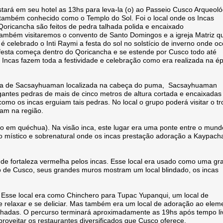
tará em seu hotel as 13hs para leva-la (o) ao Passeio Cusco Arqueoló
também conhecido como o Templo do Sol. Foi o local onde os Incas
oricancha são feitos de pedra talhada polida e encaixado
 também visitaremos o convento de Santo Domingos e a igreja Matriz q
celebrado o Inti Raymi a festa do sol no solstício de inverno onde oc
festa começa dentro do Qoricancha e se estende por Cusco todo até
cas fazem toda a festividade e celebração como era realizada na é
 Inca de Sacsayhuaman localizada na cabeça do puma, Sacsayhuaman
gantes pedras de mais de cinco metros de altura cortada e encaixadas
omo os incas erguiam tais pedras. No local o grupo poderá visitar o t
tam na região.
to em quéchua). Na visão inca, este lugar era uma ponte entre o mund
ico místico e sobrenatural onde os incas prestação adoração a Kaypach
 fortaleza vermelha pelos incas. Esse local era usado como uma gr
ão de Cusco, seus grandes muros mostram um local blindado, os incas
 Esse local era como Chinchero para Tupac Yupanqui, um local de
e relaxar e se deliciar. Mas também era um local de adoração ao elem
chadas. O percurso terminará aproximadamente as 19hs após tempo li
proveitar os restaurantes diversificados que Cusco oferece.