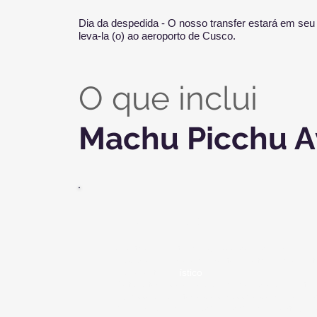
Dia da despedida - O nosso transfer estará em seu 
leva-la (o) ao aeroporto de Cusco.
O que inclui
Machu Picchu A
O que inclui
3 noites de Hotel em Cusco com café da ma
Traslado Privado Aeroporto - Hotel - Aeroport
Transporte Tur
ístico
Visita a todos os locais mencionados no rotei
Ingressos para todos os passeios Arqueológi
Guia Privado em Machu Picchu em Portuguê