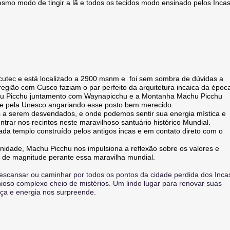
mo modo de tingir a lã e todos os tecidos modo ensinado pelos Incas
acutec e está localizado a 2900 msnm e foi sem sombra de dúvidas a
egião com Cusco faziam o par perfeito da arquitetura incaica da époc
chu Picchu juntamento com Waynapicchu e a Montanha Machu Picchu
de pela Unesco angariando esse posto bem merecido.
s a serem desvendados, e onde podemos sentir sua energia mística e
trar nos recintos neste maravilhoso santuário histórico Mundial.
da templo construído pelos antigos incas e em contato direto com o
idade, Machu Picchu nos impulsiona a reflexão sobre os valores e
 de magnitude perante essa maravilha mundial.
escansar ou caminhar por todos os pontos da cidade perdida dos Inca
nioso complexo cheio de mistérios. Um lindo lugar para renovar suas
rça e energia nos surpreende.