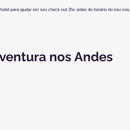
hotel para ajudar em seu check-out 2hs antes do horário do seu voo,
ventura nos Andes
nhã
o
ro
cos
s