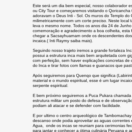
Este será um dia bem especial, nosso colaborador es
ou City Tour e começaremos visitando o Qoricancha 
adoravam o Deus Inti - Sol. Os muros do Templo do Q
milimetricamente com um corte preciso. Neste local
leva o mesmo nome. Todos os anos dia 24 de Junho é 
comemoração e agradecimento a boa colheita, esta 
chegar a Sacsayhuamam onde os descendentes dos In
incaica.( Inti Raymy saiba mais).
Seguindo nosso trajeto iremos a grande fortaleza
possui a estrutura inca mais bem arquitetada com gi
com perfeição, sem haver explicações concretas de c
do Inca e tirar fotos com llamas e guanacos que pas
Após seguiremos para Quenqo que significa (Labirin
material e o mundo espiritual, esse é um lugar inca
serpente espiritual.
E bem próximo seguiremos a Puca Pukara chamada de
estrutura militar um posto do defesa e de observaç
podiam ali atacar e se defender com facilidade.
E por ultimo o centro arqueológico de Tambomachay
descanso onde podia aproveitar as aguas correntes 
Agua, onde os incas se reuniam para cerimonias fe
para jantar e conhecer a ótima culinária Peruana e a