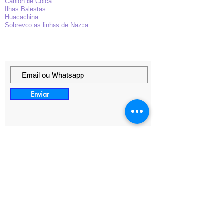
Canion de Colca
Ilhas Balestas
Huacachina
Sobrevoo as linhas de Nazca........
Enviar
Informações de Contato
mgrupomachupicchu@outlook.com
+51 966650201