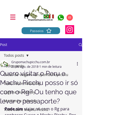
Passeios
Post
Todos posts
Grupomachupicchu.com.br
Todos posts
23 de ago. de 2018
1 min de leitura
Quero visitar o Peru e
Dicas de viagem -Grupomachupicchu
Machu Picchu posso ir só
Tudo sobre Salkantay
com o Rg? Ou tenho que
Laguna Humantay
levar o passaporte?
Montanha Colorida
Pode sim
 viajar só com o Rg para 
Tudo sobre Machu Picchu