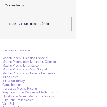
Comentários
Machu Picchu 2019 :
Trilha Salkanta
Escreva um comentário
Fique por dentro das
época do ano
novidades.
Pacotes e Passeios
Machu Picchu Clássico Especial
Machu Picchu com Montanha Colorida
Machu Picchu Enigmático
Machu Picchu com Vale Sagrado
Machu Picchu com Laguna Humantay
Trilha Lares
Trilha Salkantay
Caminho Inca
Ingressos Machu Picchu
Waynapicchu e Montanha Machu Picchu
Quadriciclo Maras Moray e Salineiras
City Tour Arqueológico
Vale Sul