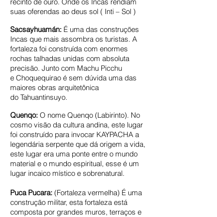
recinto de ouro. Onde os Incas rendiam
suas oferendas ao deus sol ( Inti – Sol )
Sacsayhuamán:
É uma das construções
Incas que mais assombra os turistas. A
fortaleza foi construída com enormes
rochas talhadas unidas com absoluta
precisão. Junto com Machu Picchu
e Choquequirao é sem dúvida uma das
maiores obras arquitetônica
do Tahuantinsuyo.
Quenqo:
O nome Quenqo (Labirinto). No
cosmo visão da cultura andina, este lugar
foi construído para invocar KAYPACHA a
legendária serpente que dá origem a vida,
este lugar era uma ponte entre o mundo
material e o mundo espiritual, esse é um
lugar incaico místico e sobrenatural.
Puca Pucara:
(Fortaleza vermelha) É uma
construção militar, esta fortaleza está
composta por grandes muros, terraços e