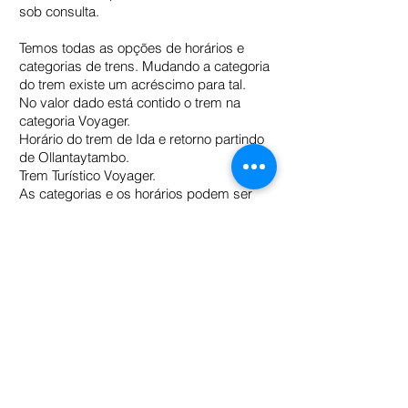
sob consulta.
Temos todas as opções de horários e
categorias de trens. Mudando a categoria
do trem existe um acréscimo para tal.
No valor dado está contido o trem na
categoria Voyager.
Horário do trem de Ida e retorno partindo
de Ollantaytambo.
Trem Turístico Voyager.
As categorias e os horários podem ser
alternados e combinados previamente.
Exemplo: Retorno em trem Panorâmico
360 graus
Este trem conta com vagão observatório,
Cômodos e espaçosos assentos com
mesas em frente a janelas panorâmicas
mais amplas Plataforma ao ar livre com
bar para admirar a paisagem Delícias
gourmet e orgânicas elaboradas com
produtos do Vale Sagrado Sistema de