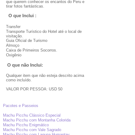
que querem conhecer os encantos do Peru e
tirar fotos fantásticas.
O que Inclui :
​
Transfer
Transporte Turístico do Hotel até o local de
visitação.
Guia Oficial de Turismo
Almoço
Caixa de Primeiros Socorros.
Oxigênio
O que não Inclui:
Qualquer item que não esteja descrito acima
como incluído.
VALOR POR PESSOA: USD 50
Pacotes e Passeios
Machu Picchu Clássico Especial
Machu Picchu com Montanha Colorida
Machu Picchu Enigmático
Machu Picchu com Vale Sagrado
Machu Picchu com Laguna Humantay