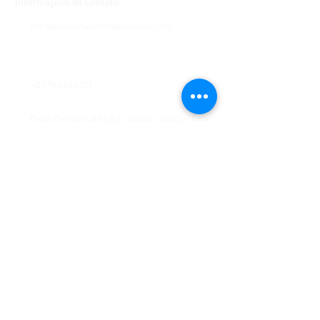
Informações de Contato
mgrupomachupicchu@outlook.com
+51 966650201
Plaza Portales del Inka - Cusco - Cuzco - Peru