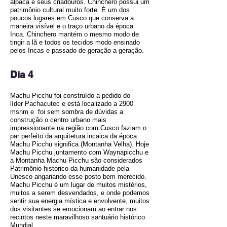
alpaca e seus criadouros. Chinchero possui um
patrimônio cultural muito forte. É um dos
poucos lugares em Cusco que conserva a
maneira visível e o traço urbano da época
Inca. Chinchero mantém o mesmo modo de
tingir a lã e todos os tecidos modo ensinado
pelos Incas e passado de geração a geração.
Dia 4
Machu Picchu foi construído a pedido do
líder Pachacutec e está localizado a 2900
msnm e foi sem sombra de dúvidas a
construção o centro urbano mais
impressionante na região com Cusco faziam o
par perfeito da arquitetura incaica da época.
Machu Picchu significa (Montanha Velha). Hoje
Machu Picchu juntamento com Waynapicchu e
a Montanha Machu Picchu são considerados
Patrimônio histórico da humanidade pela
Unesco angariando esse posto bem merecido.
Machu Picchu é um lugar de muitos mistérios,
muitos a serem desvendados, e onde podemos
sentir sua energia mística e envolvente, muitos
dos visitantes se emocionam ao entrar nos
recintos neste maravilhoso santuário histórico
Mundial.