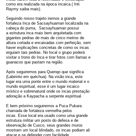
como era realizada na época incaica.( Inti
Raymy saiba mais).
Seguindo nosso trajeto iremos a grande
fortaleza Inca de Sacsayhuaman localizada na
cabeça do puma, Sacsayhuaman possui
a estrutura inca mais bem arquitetada com
gigantes pedras de mais de cinco metros de
altura cortada e encaixadas com perfeição, sem
haver explicações concretas de como os incas
erguiam tais pedras. No local o grupo poderá
visitar o trono do Inca e tirar fotos com llamas e
guanacos que pastam na região.
Após seguiremos para Quenqo que significa
(Labirinto em quéchua). Na visão inca, este
lugar era uma ponte entre o mundo material e o
mundo espiritual, esse é um lugar incaico
místico e sobrenatural onde os incas prestação
adoração a Kaypacha a serpente espiritual.
E bem próximo seguiremos a Puca Pukara
chamada de fortaleza vermelha pelos
incas. Esse local era usado como uma grande
estrutura militar um posto do defesa e de
observação de Cusco, seus grandes muros
mostram um local blindado, os incas podiam ali
atacar e se defender com facilidade.