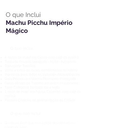
O que Inclui
Machu Picchu Império
Mágico
O que inclui
4 noites de Hotel em Cusco com café da manhã
Traslado Privado Aeroporto - Hotel - Aeroporto
Transporte Turistico
Visita a todos os locais mencionados no roteiro
Ingressos para todos os passeios Arqueológicos
Guia Privado em Machu Picchu em Português
Guias oficiais de Turismo em todos os passeios
Trem Categoria Turística Ida e volta
1 noite de Hotel em Aguas Calientes com café da
manhã
Passeio Cortesia de apresentação da Cidade
O que não inclui
Qualquer item que não esteja descrito acima
como
incluído