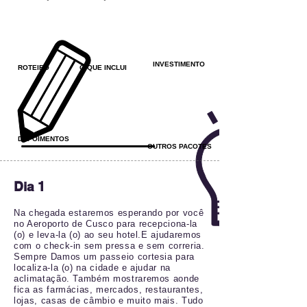
INVESTIMENTO
ROTEIRO
O QUE INCLUI
DEPOIMENTOS
OUTROS PACOTES
Dia 1
Na chegada estaremos esperando por você
no Aeroporto de Cusco para recepciona-la
(o) e leva-la (o) ao seu hotel.E ajudaremos
com o check-in sem pressa e sem correria.
Sempre Damos um passeio cortesia para
localiza-la (o) na cidade e ajudar na
aclimatação. Também mostraremos aonde
fica as farmácias, mercados, restaurantes,
lojas, casas de câmbio e muito mais. Tudo