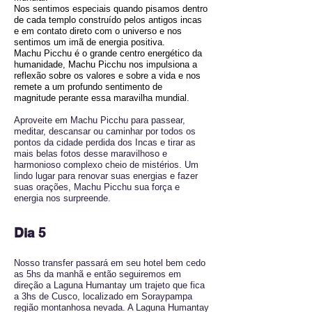
Nos sentimos especiais quando pisamos dentro
de cada templo construído pelos antigos incas
e em contato direto com o universo e nos
sentimos um imã de energia positiva.
Machu Picchu é o grande centro energético da
humanidade, Machu Picchu nos impulsiona a
reflexão sobre os valores e sobre a vida e nos
remete a um profundo sentimento de
magnitude perante essa maravilha mundial.
Aproveite em Machu Picchu para passear,
meditar, descansar ou caminhar por todos os
pontos da cidade perdida dos Incas e tirar as
mais belas fotos desse maravilhoso e
harmonioso complexo cheio de mistérios. Um
lindo lugar para renovar suas energias e fazer
suas orações, Machu Picchu sua força e
energia nos surpreende.
Dia 5
Nosso transfer passará em seu hotel bem cedo
as 5hs da manhã e então seguiremos em
direção a Laguna Humantay um trajeto que fica
a 3hs de Cusco, localizado em Soraypampa
região montanhosa nevada. A Laguna Humantay