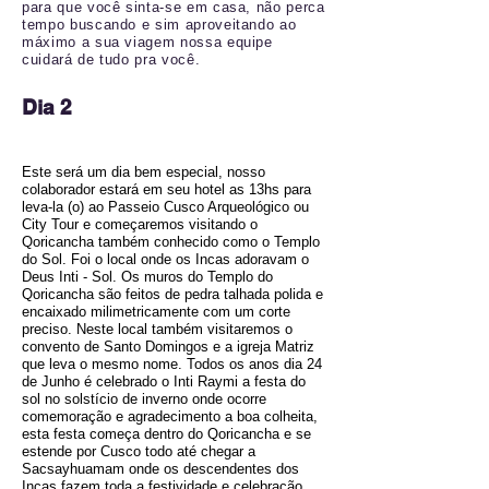
para que você sinta-se em casa, não perca
tempo buscando e sim aproveitando ao
máximo a sua viagem nossa equipe
cuidará de tudo pra você.
Dia 2
Este será um dia bem especial, nosso
colaborador estará em seu hotel as 13hs para
leva-la (o) ao Passeio Cusco Arqueológico ou
City Tour e começaremos visitando o
Qoricancha também conhecido como o Templo
do Sol. Foi o local onde os Incas adoravam o
Deus Inti - Sol. Os muros do Templo do
Qoricancha são feitos de pedra talhada polida e
encaixado milimetricamente com um corte
preciso. Neste local também visitaremos o
convento de Santo Domingos e a igreja Matriz
que leva o mesmo nome. Todos os anos dia 24
de Junho é celebrado o Inti Raymi a festa do
sol no solstício de inverno onde ocorre
comemoração e agradecimento a boa colheita,
esta festa começa dentro do Qoricancha e se
estende por Cusco todo até chegar a
Sacsayhuamam onde os descendentes dos
Incas fazem toda a festividade e celebração