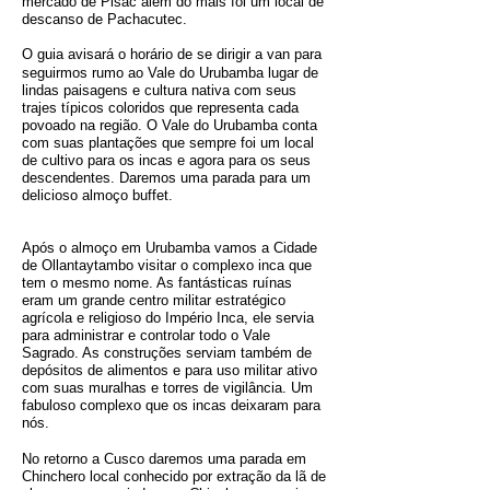
mercado de Pisac além do mais foi um local de
descanso de Pachacutec.
O guia avisará o horário de se dirigir a van para
seguirmos rumo ao Vale do Urubamba
lugar de
lindas paisagens e cultura nativa com seus
trajes
típicos
coloridos que representa cada
povoado na
região. O
Vale do Urubamba conta
com suas
plantações
que sempre foi um local
de cultivo para os incas e agora para os seus
descendentes. Daremos uma parada para um
delicioso almoço buffet.
Após o almoço em Urubamba vamos a Cidade
de Ollantaytambo visitar o complexo inca que
tem o mesmo nome. As fantásticas ruínas
eram um grande centro militar estratégico
agrícola e religioso do Império Inca, ele servia
para administrar e controlar todo o Vale
Sagrado. As construções serviam também de
depósitos de alimentos e para uso militar ativo
com suas muralhas e torres de vigilância. Um
fabuloso complexo que os incas deixaram para
nós.
No retorno a Cusco daremos uma parada em
Chinchero local conhecido por extração da lã de