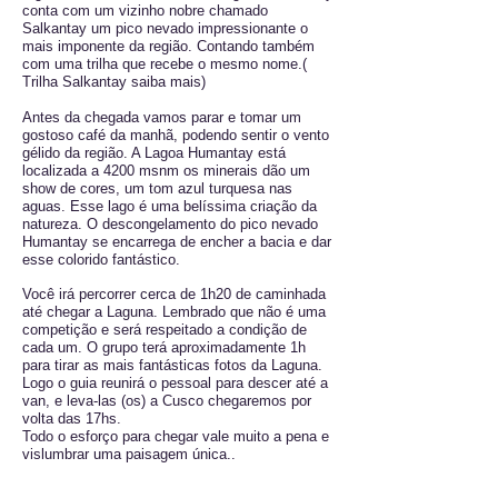
conta com um vizinho nobre chamado
Salkantay um pico nevado impressionante o
mais imponente da região. Contando também
com uma trilha que recebe o mesmo nome.(
Trilha Salkantay saiba mais)
Antes da chegada vamos parar e tomar um
gostoso café da manhã, podendo sentir o vento
gélido da região. A Lagoa Humantay está
localizada a 4200 msnm os minerais dão um
show de cores, um tom azul turquesa nas
aguas. Esse lago é uma belíssima criação da
natureza. O descongelamento do pico nevado
Humantay se encarrega de encher a bacia e dar
esse colorido fantástico.
Você irá percorrer cerca de 1h20 de caminhada
até chegar a Laguna. Lembrado que não é uma
competição e será respeitado a condição de
cada um. O grupo terá aproximadamente 1h
para tirar as mais fantásticas fotos da Laguna.
Logo o guia reunirá o pessoal para descer até a
van, e leva-las (os) a Cusco chegaremos por
volta das 17hs.
Todo o esforço para chegar vale muito a pena e
vislumbrar uma paisagem única.
.