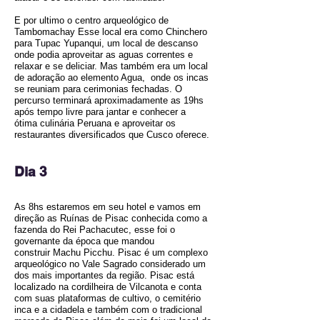
E por ultimo o centro arqueológico de
Tambomachay Esse local era como Chinchero
para Tupac Yupanqui, um local de descanso
onde podia aproveitar as aguas correntes e
relaxar e se deliciar. Mas também era um local
de adoração ao elemento Agua, onde os incas
se reuniam para cerimonias fechadas. O
percurso terminará aproximadamente as 19hs
após tempo livre para jantar e conhecer a
ótima culinária Peruana e aproveitar os
restaurantes diversificados que Cusco oferece.
Dia 3
As 8hs estaremos em seu hotel e vamos em
direção as Ruínas de Pisac conhecida como a
fazenda do Rei Pachacutec, esse foi o
governante da época que mandou
construir Machu Picchu. Pisac é um complexo
arqueológico no Vale Sagrado considerado um
dos mais importantes da região. Pisac está
localizado na cordilheira de Vilcanota e conta
com suas plataformas de cultivo, o cemitério
inca e a cidadela e também com o tradicional