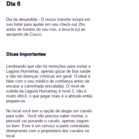
Dia 6
Dia da despedida - O nosso transfer estará em
seu hotel para ajudar em seu check-out 2hs
antes do horário do seu voo, e leva-la (o) ao
aeroporto de Cusco.
Dicas Importantes
Lembrando que não há restrições para visitar a
Laguna Humantay, apenas gozar de boa saúde
e não ter doenças crônicas em geral. O ideal é
falar com o seu médico de confiança antes de
encarar a caminhada (escalada). O nível de
subida da Laguna Humantay é nivel 2, não é
muito dificil, o que pegar mais é a altitude então
prepare-se.
No local você tem a opção de alugar um cavalo
para subir. Você não precisa saber montar, o
pessoal vai puxando o cavalo, apenas segure-
se bem. Este é um serviço a parte contratada
diretamente com o proprietário dos cavalos no
local.