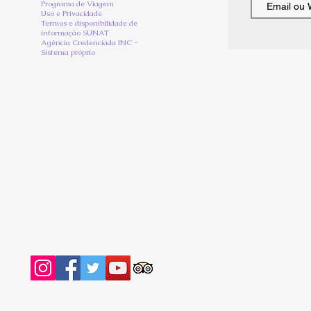
Programa de Viagem
Uso e Privacidade
Termos e disponibilidade de
informação SUNAT
Agência Credenciada INC -
Sistema próprio
Informações de Contato
mgrupomachupicchu@outlook.com
+51 966650201
Plaza Portales del Inka - Cusco - Cuzco - Peru