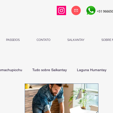
+51 96665
PASSEIOS
CONTATO
SALKANTAY
SOBRE 
pomachupicchu
Tudo sobre Salkantay
Laguna Humantay
o sobre Cuzco - Cusco