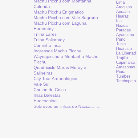
Machu Picchu com Montanha
Lima
Colorida
Arequipa
Ancash
Machu Picchu Enigmático
Huaraz
Machu Picchu com Vale Sagrado
Ica
Machu Picchu com Laguna
Nazca
Humantay
Paracas
Trilha Lares
Ayacucho
Puno
Trilha Salkantay
Junin
Caminho Inca
Huanaco
Ingressos Machu Picchu
La Libertad
Waynapicchu e Montanha Machu
Trujillo
Picchu
Cajamarca
Amazonas
Quadriciclo Maras Moray e
Piura
Salineiras
Tumbes
City Tour Arqueológico
Tambopata
Vale Sul
Canion de Colca
Ilhas Balestas
Huacachina
Sobrevoo as linhas de Nazca........