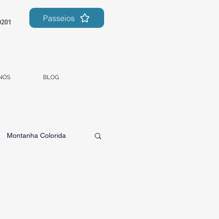
Passeios
0201
NÓS
BLOG
Montanha Colorida