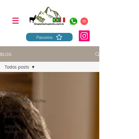
Passeios
BLOG
Todos posts
Todos posts
Dicas de
viagem -
Grupomachupicchu
Tudo sobre
Salkantay
Laguna
Humantay