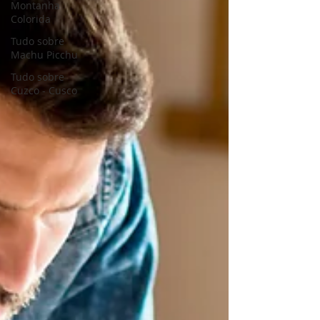
Montanha
Colorida
Tudo sobre
Machu Picchu
Tudo sobre
Cuzco - Cusco