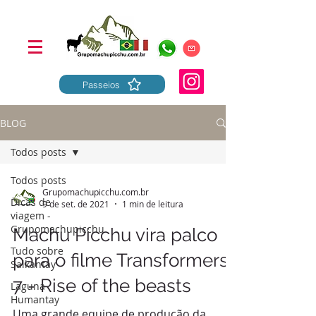
Passeios
BLOG
Todos posts
Todos posts
Grupomachupicchu.com.br
Dicas de
9 de set. de 2021
1 min de leitura
viagem -
Grupomachupicchu
Machu Picchu vira palco
Tudo sobre
para o filme Transformers
Salkantay
7 - Rise of the beasts
Laguna
Humantay
Uma grande equipe de produção da