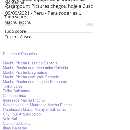
Montanha
Paramount Pictures chegou hoje a Cusco
Colorida
09/09/2021 - Peru - Para rodar as
Tudo sobre
primeiras cenas do filme...
Machu Picchu
Tudo sobre
Cuzco - Cusco
Pacotes e Passeios
Machu Picchu Clássico Especial
Machu Picchu com Montanha Colorida
Machu Picchu Enigmático
Machu Picchu com Vale Sagrado
Machu Picchu com Laguna Humantay
Trilha Lares
Trilha Salkantay
Caminho Inca
Ingressos Machu Picchu
Waynapicchu e Montanha Machu Picchu
Quadriciclo Maras Moray e Salineiras
City Tour Arqueológico
Vale Sul
Canion de Colca
Ilhas Balestas