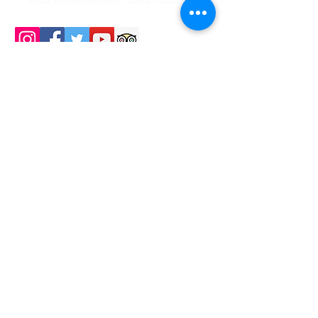
Plaza Portales del Inka - Cusco - Cuzco - Peru
© GRUPO MACHUPICCHU E.I.R.L - TODOS OS DIREITOS