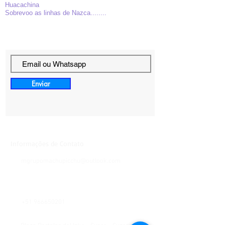
Huacachina
Sobrevoo as linhas de Nazca........
Enviar
Informações de Contato
mgrupomachupicchu@outlook.com
+51 966650201